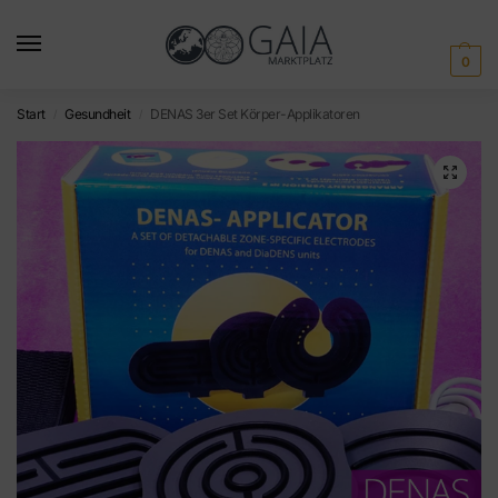
0
Start
Gesundheit
DENAS 3er Set Körper-Applikatoren
/
/