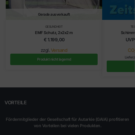
Gerade ausverkauft
GESUNDHEIT
TE
EMF Schutz, 2x2x2 m
Schimme
€
1.199,00
UVP
zzgl.
Versand
CO
Lieferz
Produkt nicht lagernd
VORTEILE
Fördermitglieder der Gesellschaft für Autarkie (GAIA) profitieren
von Vorteilen bei vielen Produkten.