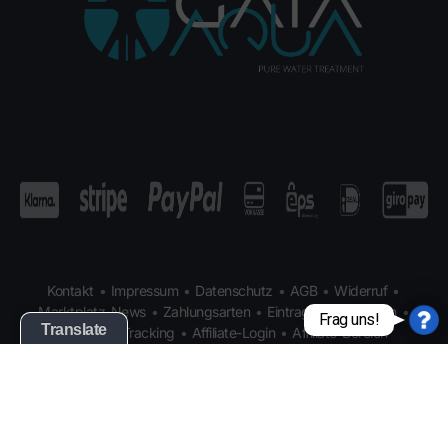
Kontakt
•
Impressum
•
Datenschutz
•
AGB
•
Widerruf
•
Marktplatz-News
•
Zahlungsarten
•
Eintragen
•
Anbieten
•
Frag uns!
Translate
Partner
•
Tracking
•
Affiliate-Login
•
Affiliate-Bereich
Vertrag widerrufen