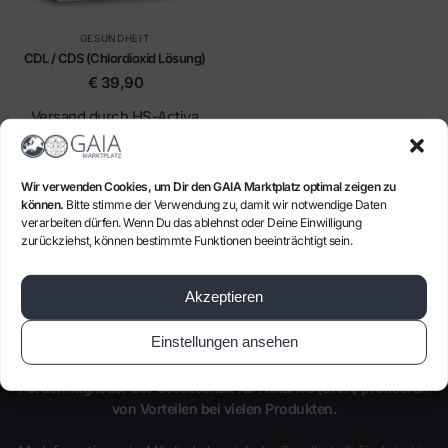
GESUNDHEIT
CDL / CDS (Chlordioxid Lösung)
€
39,90
Versand durch HS-Activa
Lieferzeit: lagernd - sofort lieferbar
Produkt kaufen
Wir verwenden Cookies, um Dir den GAIA Marktplatz optimal zeigen zu
können.
Bitte stimme der Verwendung zu, damit wir notwendige Daten
verarbeiten dürfen. Wenn Du das ablehnst oder Deine Einwilligung
Alle 3 Ergebnisse werden angezeigt
zurückziehst, können bestimmte Funktionen beeinträchtigt sein.
Akzeptieren
VORTEILE
Einstellungen ansehen
Fördermitglieder der Gesellschaft für Autarkie (GAIA) profitieren
von Vorteilen bei vielen Produkten.