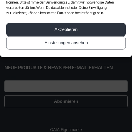
können.
Bitte stimme der Verwendung zu, damit wir notwendige Daten
von Vorteilen bei vielen Produkten.
verarbeiten dürfen. Wenn Du das ablehnst oder Deine Einwilligung
zurückziehst, können bestimmte Funktionen beeinträchtigt sein.
Alle Informationen im Mitgliederbereich der
Gesellschaft für Autarkie
.
Akzeptieren
Noch kein Mitglied?
Jetzt anmelden
!
Einstellungen ansehen
NEUE PRODUKTE & NEWS PER E-MAIL ERHALTEN
E-Mail
GAIA Eigenmarke