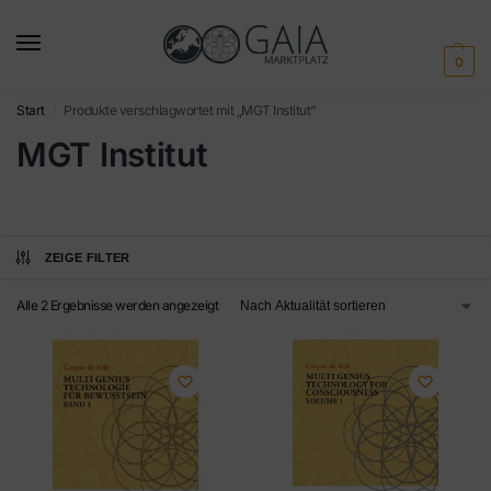
0
Start
Produkte verschlagwortet mit „MGT Institut“
/
MGT Institut
ZEIGE FILTER
Alle 2 Ergebnisse werden angezeigt