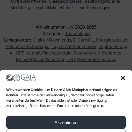
Auftriebskraftwerke · Energiekongresse · elektromagnetische
Modelle · gesellschaftlicher Wandel · neue Technologien
Artikelnummer:
JV-2020-2025
Kategorie:
Technologie
Schlagwörter:
Digital / Downloads
,
E-Cat NGU
,
Energie aus Luft
,
Holcomb-Technologie
,
Inge & Adolf Schneider
,
Jupiter Verlag
,
KI
,
NET-Journal
,
Plasmaenergie
,
Raumenergie-Generator
,
treibstoffloser Generator
,
UFO
,
Wasserstoffheizung
Verwandte Produkte
Wir verwenden Cookies, um Dir den GAIA Marktplatz optimal zeigen zu
-20%
können.
Bitte stimme der Verwendung zu, damit wir notwendige Daten
verarbeiten dürfen. Wenn Du das ablehnst oder Deine Einwilligung
zurückziehst, können bestimmte Funktionen beeinträchtigt sein.
Akzeptieren