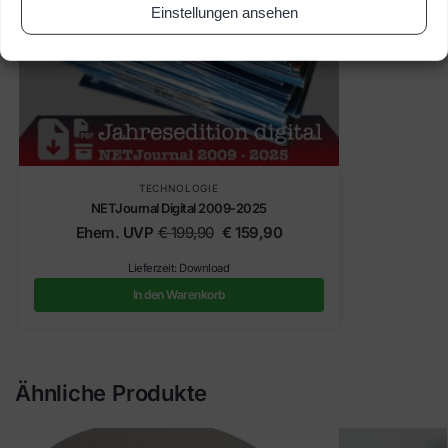
Einstellungen ansehen
TECHNOLOGIE
NETJournal Digital 2009-2025
Ehem. UVP
€
199,90
€
159,90
Lieferzeit: Download
In den Warenkorb
Ähnliche Produkte