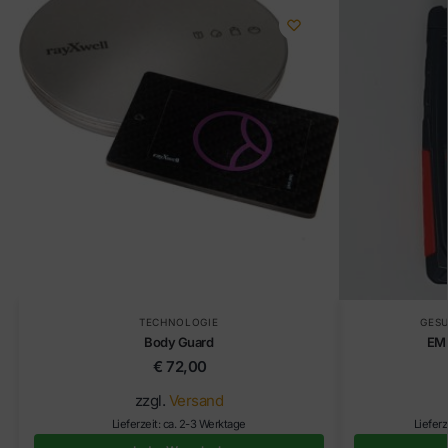
TECHNOLOGIE
GES
Body Guard
EM
€
72,00
zzgl.
Versand
Lieferzeit: ca. 2-3 Werktage
Lieferz