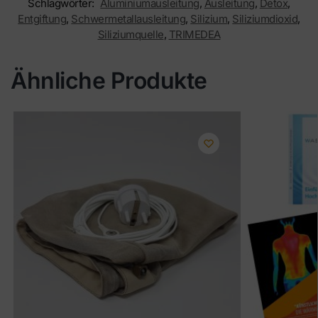
Schlagwörter:
Aluminiumausleitung
,
Ausleitung
,
Detox
,
Entgiftung
,
Schwermetallausleitung
,
Silizium
,
Siliziumdioxid
,
Siliziumquelle
,
TRIMEDEA
Ähnliche Produkte