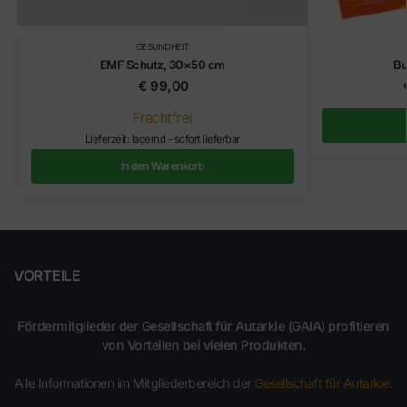
GESUNDHEIT
EMF Schutz, 30×50 cm
Bu
€
99,00
Frachtfrei
Lieferzeit: lagernd - sofort lieferbar
In den Warenkorb
VORTEILE
Fördermitglieder der Gesellschaft für Autarkie (GAIA) profitieren
von Vorteilen bei vielen Produkten.
Alle Informationen im Mitgliederbereich der
Gesellschaft für Autarkie
.