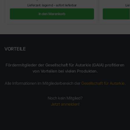
Lieferzeit: lagernd - sofort lieferbar
Lie
In den Warenkorb
VORTEILE
Fördermitglieder der Gesellschaft für Autarkie (GAIA) profitieren
von Vorteilen bei vielen Produkten.
Alle Informationen im Mitgliederbereich der
Gesellschaft für Autarkie
.
Noch kein Mitglied?
Jetzt anmelden
!