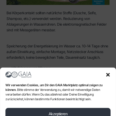
Bei Körperkontakt sollten natürliche Stoffe (Dusche, Seife,
Shampoo, etc.) verwendet werden. Reduzierung von
Ablagerungen in Wasserrohren. Die elektromagnetischen Felder
sind mit Messgeräten messbar.
Speicherung der Energetisierung im Wasser ca. 10-14 Tage ohne
außen Einwirkung, einfache Montage, Netzstecker Anschluss
erforderlich, keine beweglichen Teile, Dauereinsatz tauglich.
Vitalisierung von Wasser
Elektromagnetisch
Magnetisch
Elektrisch
Wir verwenden Cookies, um Dir den GAIA Marktplatz optimal zeigen zu
können.
Bitte stimme der Verwendung zu, damit wir notwendige Daten
Thermisch
verarbeiten dürfen. Wenn Du das ablehnst oder Deine Einwilligung
Mechanisch
zurückziehst, können bestimmte Funktionen beeinträchtigt sein.
Chemisch
Akzeptieren