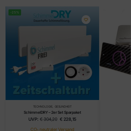
-25%
TECHNOLOGIE
,
GESUNDHEIT
SchimmelDRY – 2er Set Sparpaket
UVP:
€
304,20
€
228,15
CO
neutraler Versand
2