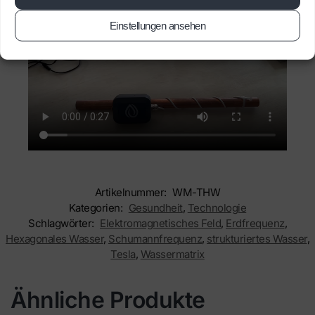
Einstellungen ansehen
Artikelnummer:
WM-THW
Kategorien:
Gesundheit
,
Technologie
Schlagwörter:
Elektromagnetisches Feld
,
Erdfrequenz
,
Hexagonales Wasser
,
Schumannfrequenz
,
strukturiertes Wasser
,
Tesla
,
Wassermatrix
Ähnliche Produkte