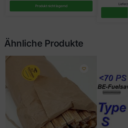
Lieferz
Produkt nicht lagernd
Ähnliche Produkte