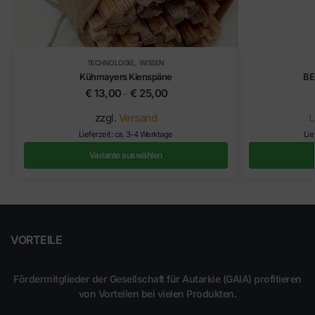
TECHNOLOGIE
,
WISSEN
Kühmayers Kienspäne
BE
€
13,00
€
25,00
–
zzgl.
Versand
L
Lieferzeit: ca. 3-4 Werktage
Lie
Variante auswählen
VORTEILE
Fördermitglieder der Gesellschaft für Autarkie (GAIA) profitieren
von Vorteilen bei vielen Produkten.