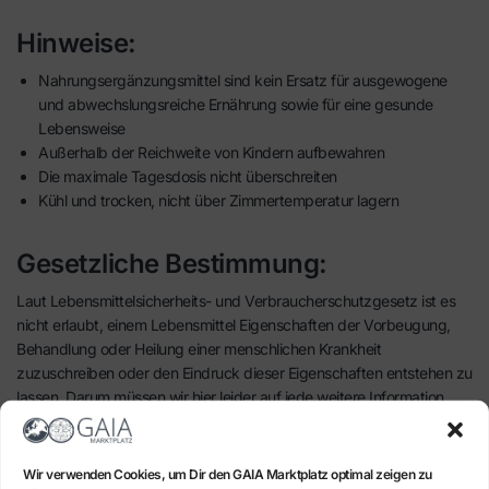
Hinweise:
Nahrungsergänzungsmittel sind kein Ersatz für ausgewogene
und abwechslungsreiche Ernährung sowie für eine gesunde
Lebensweise
Außerhalb der Reichweite von Kindern aufbewahren
Die maximale Tagesdosis nicht überschreiten
Kühl und trocken, nicht über Zimmertemperatur lagern
Gesetzliche Bestimmung:
Laut Lebensmittelsicherheits- und Verbraucherschutzgesetz ist es
nicht erlaubt, einem Lebensmittel Eigenschaften der Vorbeugung,
Behandlung oder Heilung einer menschlichen Krankheit
zuzuschreiben oder den Eindruck dieser Eigenschaften entstehen zu
lassen. Darum müssen wir hier leider auf jede weitere Information
verzichten.
Wir verwenden Cookies, um Dir den GAIA Marktplatz optimal zeigen zu