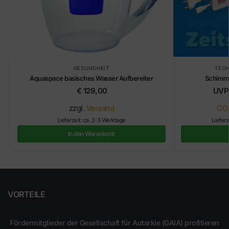
GESUNDHEIT
TEC
Aquaspace basisches Wasser Aufbereiter
Schimme
€
129,00
UVP
zzgl.
Versand
CO
Lieferzeit: ca. 2-3 Werktage
Lieferz
In den Warenkorb
VORTEILE
Fördermitglieder der Gesellschaft für Autarkie (GAIA) profitieren