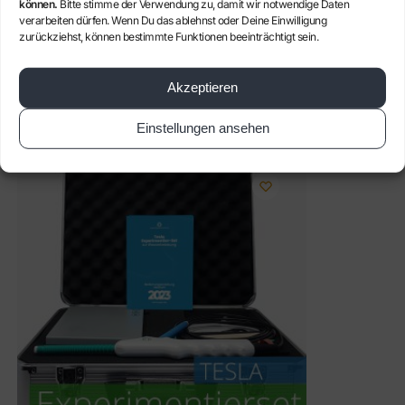
Artikelnummer:
LN-SI-200
können.
Bitte stimme der Verwendung zu, damit wir notwendige Daten
verarbeiten dürfen. Wenn Du das ablehnst oder Deine Einwilligung
Kategorie:
Gesundheit
zurückziehst, können bestimmte Funktionen beeinträchtigt sein.
Schlagwörter:
alternative Gesundheitsmethoden
,
Angebot
,
Kolloide
,
Kolloide/Monos
,
Silizium
,
Zellregeneration
Akzeptieren
Verwandte Produkte
Einstellungen ansehen