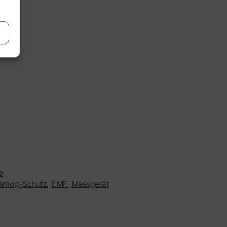
e
osmog-Schutz
,
EMF
,
Messgerät