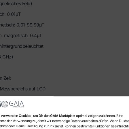
gnetisches Feld)
ch: 0,01μT
netisch: 0.01-99.99μT
m, magnetisch: 0.4μT
hintergrundbeleuchtet
5 GHz)
n Zeit
Messbereichs auf LCD
ftfeuchtigkeit <80%
 verwenden Cookies, um Dir den GAIA Marktplatz optimal zeigen zu können.
Bitte
t, Aufladung über USB
mme der Verwendung zu, damit wir notwendige Daten verarbeiten dürfen. Wenn Du da
ehnst oder Deine Einwilligung zurückziehst, können bestimmte Funktionen beeinträchti