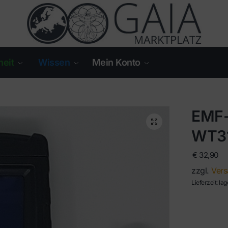
eit
Wissen
Mein Konto
EMF-
WT3
€
32,90
zzgl.
Vers
Lieferzeit: lag