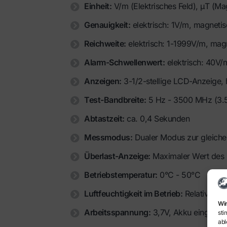
Einheit:
V/m (Elektrisches Feld), μT (Ma
Genauigkeit:
elektrisch: 1V/m, magnetis
Reichweite:
elektrisch: 1-1999V/m, mag
Alarm-Schwellenwert:
elektrisch: 40V/
Anzeigen:
3-1/2-stellige LCD-Anzeige, 
Test-Bandbreite:
5 Hz - 3500 MHz (3.
Abtastzeit:
ca. 0,4 Sekunden
Messmodus:
Dualer Modus zur gleiche
Überlast-Anzeige:
Maximaler Wert des 
Betriebstemperatur:
0°C - 50°C
Luftfeuchtigkeit im Betrieb:
Relative Lu
Wir
Arbeitsspannung:
3,7V, Akku eingebau
sti
abl