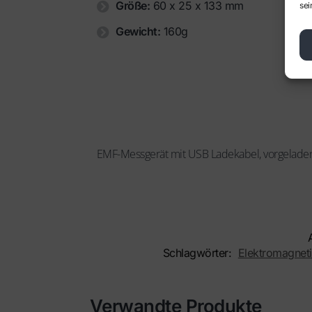
Größe:
60 x 25 x 133 mm
sei
Gewicht:
160g
EMF-Messgerät mit USB Ladekabel, vorgeladen,
Schlagwörter:
Elektromagneti
Verwandte Produkte