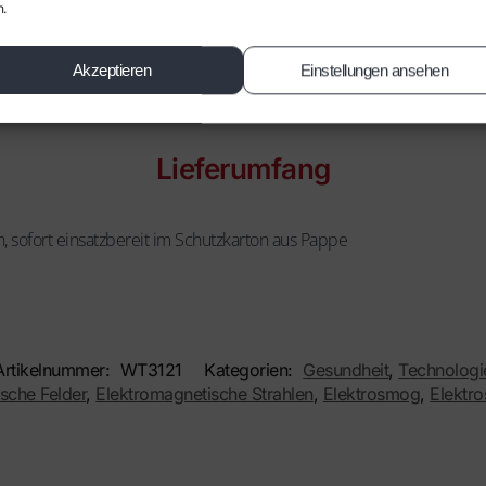
n.
Akzeptieren
Einstellungen ansehen
Lieferumfang
 sofort einsatzbereit im Schutzkarton aus Pappe
Artikelnummer:
WT3121
Kategorien:
Gesundheit
,
Technologi
sche Felder
,
Elektromagnetische Strahlen
,
Elektrosmog
,
Elektr