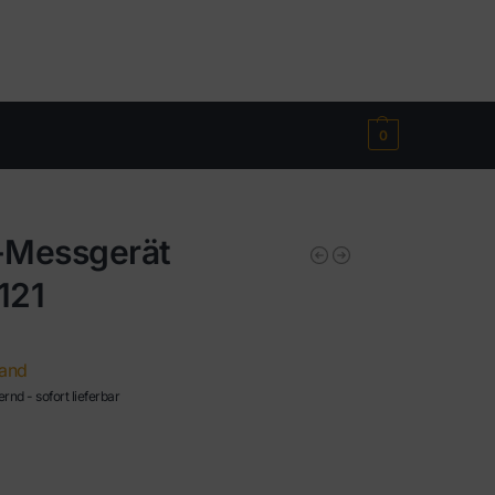
€
0,00
0
Messgerät
121
and
ernd - sofort lieferbar