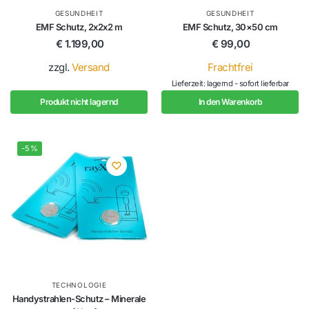
GESUNDHEIT
GESUNDHEIT
EMF Schutz, 2x2x2 m
EMF Schutz, 30×50 cm
€
1.199,00
€
99,00
zzgl.
Versand
Frachtfrei
Lieferzeit: lagernd - sofort lieferbar
Produkt nicht lagernd
In den Warenkorb
-5%
TECHNOLOGIE
Handystrahlen-Schutz – Minerale