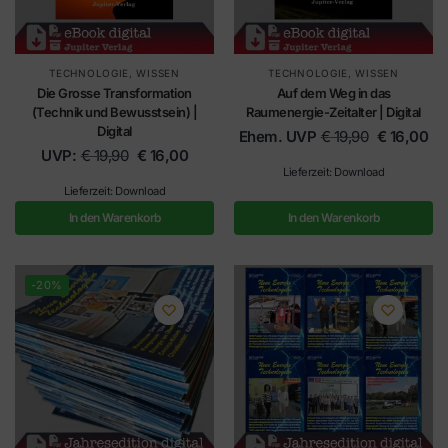
TECHNOLOGIE
,
WISSEN
TECHNOLOGIE
,
WISSEN
Die Grosse Transformation
Auf dem Weg in das
(Technik und Bewusstsein) |
Raumenergie-Zeitalter | Digital
Digital
Ehem. UVP
€
19,90
€
16,00
UVP:
€
19,90
€
16,00
Lieferzeit: Download
Lieferzeit: Download
In den Warenkorb
In den Warenkorb
-20%