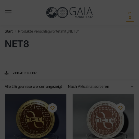
0
Start
Produkte verschlagwortet mit „NET8“
/
NET8
ZEIGE FILTER
Alle 2 Ergebnisse werden angezeigt