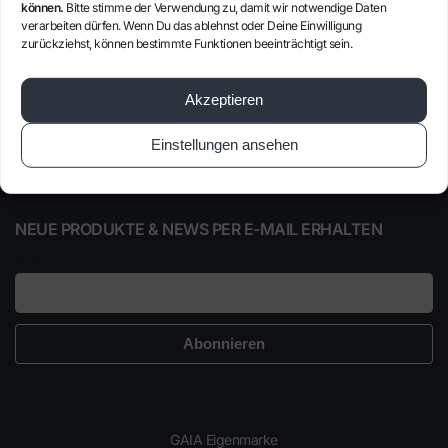
können.
Bitte stimme der Verwendung zu, damit wir notwendige Daten
von Vorteilen bei vielen Produkten.
verarbeiten dürfen. Wenn Du das ablehnst oder Deine Einwilligung
zurückziehst, können bestimmte Funktionen beeinträchtigt sein.
Alle Informationen im Mitgliederbereich der
Gesellschaft für Autarkie
.
Akzeptieren
Noch kein Mitglied?
Jetzt anmelden
!
Einstellungen ansehen
NEUE PRODUKTE & NEWS PER E-MAIL ERHALTEN
E-Mail
GAIA Eigenmarke