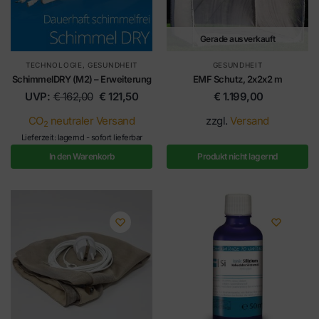
Gerade ausverkauft
TECHNOLOGIE
,
GESUNDHEIT
GESUNDHEIT
SchimmelDRY (M2) – Erweiterung
EMF Schutz, 2x2x2 m
UVP:
€
162,00
€
121,50
€
1.199,00
CO
neutraler Versand
zzgl.
Versand
2
Lieferzeit: lagernd - sofort lieferbar
In den Warenkorb
Produkt nicht lagernd