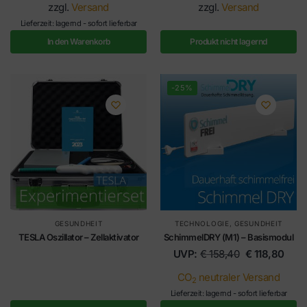
zzgl.
Versand
zzgl.
Versand
Lieferzeit: lagernd - sofort lieferbar
In den Warenkorb
Produkt nicht lagernd
-25%
GESUNDHEIT
TECHNOLOGIE
,
GESUNDHEIT
TESLA Oszillator – Zellaktivator
SchimmelDRY (M1) – Basismodul
UVP:
€
158,40
€
118,80
CO
neutraler Versand
2
Lieferzeit: lagernd - sofort lieferbar