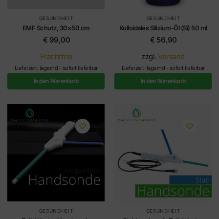
GESUNDHEIT
GESUNDHEIT
EMF Schutz, 30×50 cm
Kolloidales Silizium-Öl (Si) 50 ml
€
99,00
€
56,90
Frachtfrei
zzgl.
Versand
Lieferzeit: lagernd - sofort lieferbar
Lieferzeit: lagernd - sofort lieferbar
In den Warenkorb
In den Warenkorb
GESUNDHEIT
GESUNDHEIT