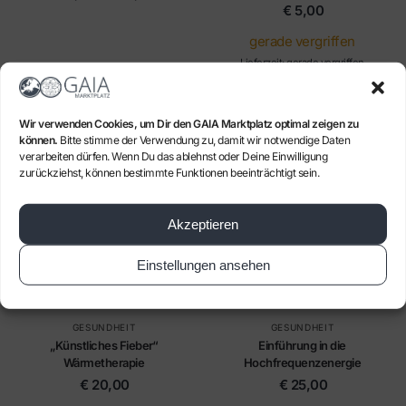
€
5,00
gerade vergriffen
Lieferzeit: gerade vergriffen
Variante auswählen
In den Warenkorb
Wir verwenden Cookies, um Dir den GAIA Marktplatz optimal zeigen zu
können.
Bitte stimme der Verwendung zu, damit wir notwendige Daten
verarbeiten dürfen. Wenn Du das ablehnst oder Deine Einwilligung
zurückziehst, können bestimmte Funktionen beeinträchtigt sein.
Akzeptieren
Einstellungen ansehen
Gerade ausverkauft
GESUNDHEIT
GESUNDHEIT
„Künstliches Fieber“
Einführung in die
Wärmetherapie
Hochfrequenzenergie
€
20,00
€
25,00