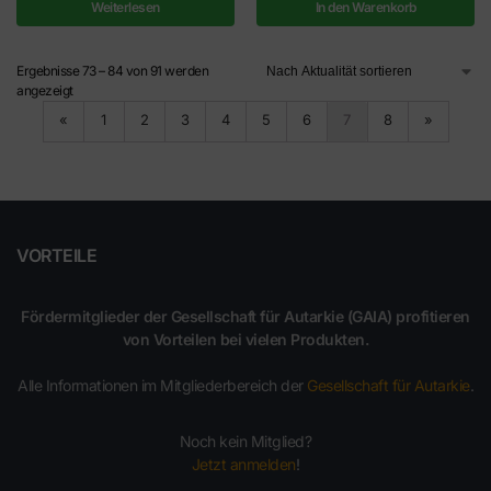
Weiterlesen
In den Warenkorb
Ergebnisse 73 – 84 von 91 werden
angezeigt
«
1
2
3
4
5
6
7
8
»
VORTEILE
Fördermitglieder der Gesellschaft für Autarkie (GAIA) profitieren
von Vorteilen bei vielen Produkten.
Alle Informationen im Mitgliederbereich der
Gesellschaft für Autarkie
.
Noch kein Mitglied?
Jetzt anmelden
!