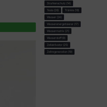
Strahlenschutz
(14)
Tesla
(26)
Tränkle
(18)
Wasser
(24)
Wasserenergetisierer
(17)
Wassermatrix
(21)
Wasserstoff
(9)
Zellaktivator
(25)
Zellregeneration
(19)