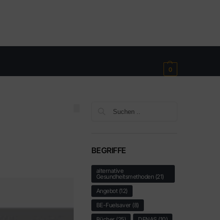
€
0,00
0
Suchen
BEGRIFFE
alternative
Gesundheitsmethoden
(21)
Angebot
(12)
BE-Fuelsaver
(8)
Bücher
(25)
DENAS
(10)