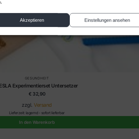
n.
Akzeptieren
Einstellungen ansehen
GESUNDHEIT
ESLA Experimentierset Untersetzer
€
32,90
zzgl.
Versand
Lieferzeit: lagernd - sofort lieferbar
In den Warenkorb