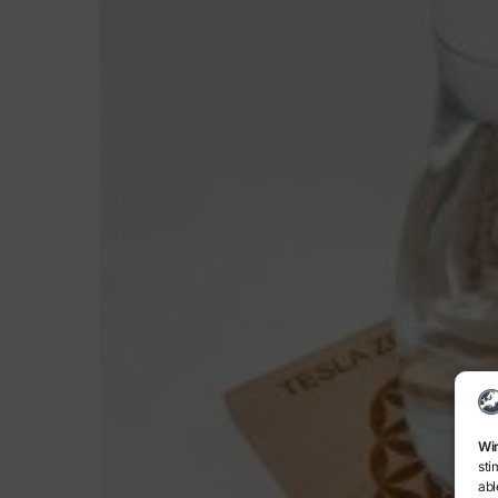
Wir
sti
abl