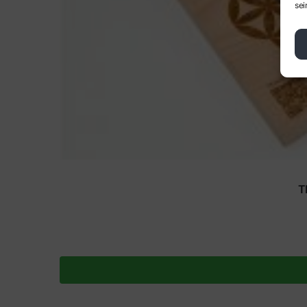
sei
T