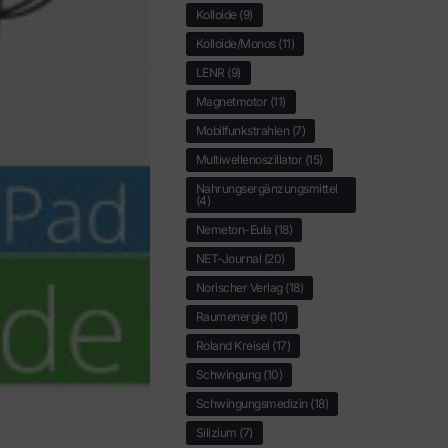
Kolloide
(9)
Kolloide/Monos
(11)
LENR
(9)
Magnetmotor
(11)
Mobilfunkstrahlen
(7)
Multiwellenoszillator
(15)
Nahrungsergänzungsmittel
(4)
Nemeton-Eula
(18)
NET-Journal
(20)
Norischer Verlag
(18)
Raumenergie
(10)
Roland Kreisel
(17)
Schwingung
(10)
Schwingungsmedizin
(18)
Silizium
(7)