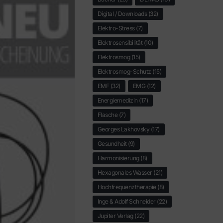
Digital / Downloads
(32)
Elektro-Stress
(7)
Elektrosensibilität
(10)
Elektrosmog
(15)
Elektrosmog-Schutz
(15)
EMF
(32)
EMG
(12)
Energiemedizin
(17)
Flasche
(7)
Georges Lakhovsky
(17)
Gesundheit
(9)
Harmonisierung
(8)
Hexagonales Wasser
(21)
Hochfrequenztherapie
(8)
Inge & Adolf Schneider
(22)
Jupiter Verlag
(22)