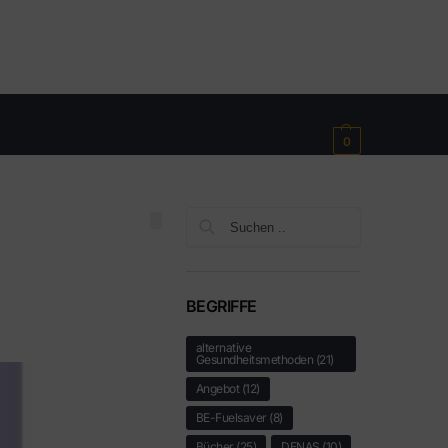
€
0,00
0
Suchen
BEGRIFFE
alternative
Gesundheitsmethoden
(21)
Angebot
(12)
BE-Fuelsaver
(8)
Bücher
(25)
DENAS
(10)