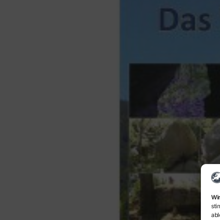
Wir
sti
abl