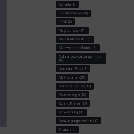
Kolloide
(9)
Kolloide/Monos
(11)
LENR
(9)
Magnetmotor
(11)
Mobilfunkstrahlen
(7)
Multiwellenoszillator
(15)
Nahrungsergänzungsmittel
(4)
Nemeton-Eula
(18)
NET-Journal
(20)
Norischer Verlag
(18)
Raumenergie
(10)
Roland Kreisel
(17)
Schwingung
(10)
Schwingungsmedizin
(18)
Silizium
(7)