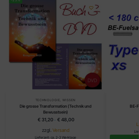
-23%
TECHNOLOGIE
,
WISSEN
Die grosse Transformation (Technik und
BE-F
Bewusstsein)
€
31,20
€
48,00
–
L
zzgl.
Versand
Lie
Lieferzeit: ca. 2-3 Werktage