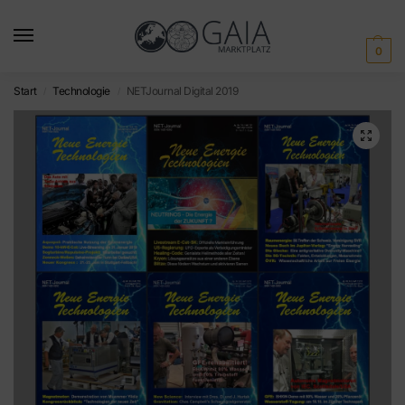
0
Start
Technologie
NETJournal Digital 2019
/
/