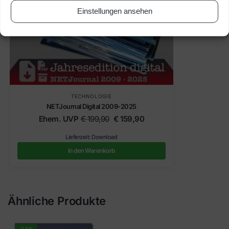
Einstellungen ansehen
TECHNOLOGIE
NETJournal Digital 2009-2025
Ehem. UVP
€
199,90
€
159,90
Lieferzeit: Download
In den Warenkorb
Ähnliche Produkte