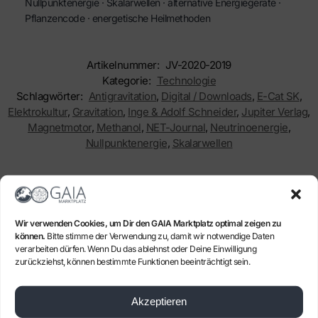
Nullpunktenergie · Skalarwellen · alternative Energiegeräte ·
Pflanzencode · energetische Heilmethoden
Artikelnummer:
JV-2020-2019
Kategorie:
Technologie
Schlagwörter:
Antigravitation
,
Digital / Downloads
,
E-Cat SK
,
Elektrokultur
,
Gravitation
,
Inge & Adolf Schneider
,
Jupiter Verlag
,
Magnetmotor
,
Methanol
,
NET-Journal
,
Neutrinoenergie
,
Nullpunktenergie
,
Skalarwellen
Verwandte Produkte
Wir verwenden Cookies, um Dir den GAIA Marktplatz optimal zeigen zu
-20%
können.
Bitte stimme der Verwendung zu, damit wir notwendige Daten
verarbeiten dürfen. Wenn Du das ablehnst oder Deine Einwilligung
zurückziehst, können bestimmte Funktionen beeinträchtigt sein.
Akzeptieren